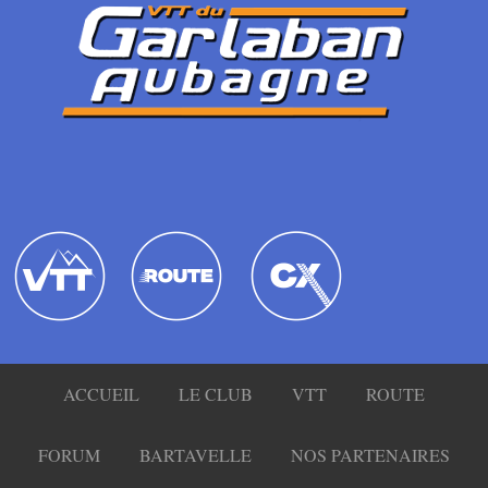
ACCUEIL
LE CLUB
VTT
ROUTE
FORUM
BARTAVELLE
NOS PARTENAIRES