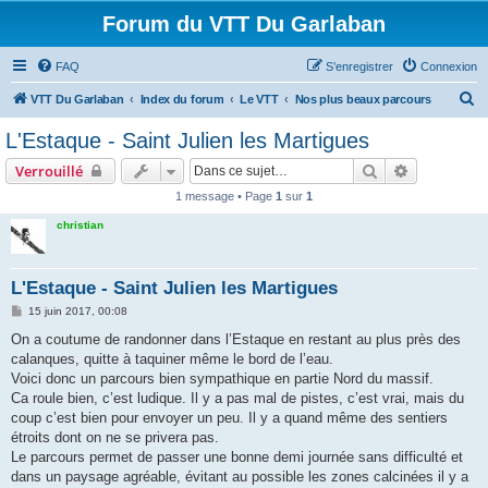
Forum du VTT Du Garlaban
FAQ
S’enregistrer
Connexion
R
VTT Du Garlaban
Index du forum
Le VTT
Nos plus beaux parcours
e
L'Estaque - Saint Julien les Martigues
c
Rechercher
Recherche 
Verrouillé
h
1 message • Page
1
sur
1
e
christian
r
c
h
L'Estaque - Saint Julien les Martigues
e
M
15 juin 2017, 00:08
e
r
s
On a coutume de randonner dans l’Estaque en restant au plus près des
s
calanques, quitte à taquiner même le bord de l’eau.
a
g
Voici donc un parcours bien sympathique en partie Nord du massif.
e
Ca roule bien, c’est ludique. Il y a pas mal de pistes, c’est vrai, mais du
coup c’est bien pour envoyer un peu. Il y a quand même des sentiers
étroits dont on ne se privera pas.
Le parcours permet de passer une bonne demi journée sans difficulté et
dans un paysage agréable, évitant au possible les zones calcinées il y a