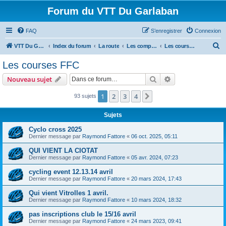
Forum du VTT Du Garlaban
FAQ
S’enregistrer
Connexion
R
VTT Du Garlaban
Index du forum
La route
Les compétitions sur route
Les courses FFC
e
Les courses FFC
c
Rechercher
Recherche avanc
Nouveau sujet
h
e
1
2
3
4
Suivante
93 sujets
r
Sujets
c
Cyclo cross 2025
h
Dernier message par
Raymond Fattore
«
06 oct. 2025, 05:11
e
QUI VIENT LA CIOTAT
r
Dernier message par
Raymond Fattore
«
05 avr. 2024, 07:23
cycling event 12.13.14 avril
Dernier message par
Raymond Fattore
«
20 mars 2024, 17:43
Qui vient Vitrolles 1 avril.
Dernier message par
Raymond Fattore
«
10 mars 2024, 18:32
pas inscriptions club le 15/16 avril
Dernier message par
Raymond Fattore
«
24 mars 2023, 09:41