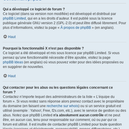
Qui a développé ce logiciel de forum ?
Ce logiciel (dans sa version non modifiée) est développé et distribué par
phpBB Limited
, qui en a les droits d’auteur. Il est publié sous la licence
publique générale GNU version 2 (GPL-2.0) et peut être diffusé librement. Pour
plus d’informations, visitez la page «
À propos de phpBB
» (en anglais).
Haut
Pourquoi la fonctionnalité X n’est pas disponible ?
Ce logiciel a été développé et mis sous licence par phpBB Limited. Si vous
pensez qu’une fonctionnalité nécessite d’être ajoutée, visitez la page
phpBB Ideas
(en anglais) où vous pouvez voter pour des idées proposées ou
en suggérer de nouvelles.
Haut
Qui contacter pour les abus ou les questions légales concernant ce
forum ?
Contactez n’importe lequel des administrateurs de la liste « L’équipe du
forum ». Si vous restez sans réponse alors prenez contact avec le propriétaire
du domaine (en faisant une
recherche sur whois
) ou si un service gratuit est
utilisé (exemple : Yahoo!, Free, f2s.com, etc.), avec le service de gestion ou des
abus. Notez que phpBB Limited
n’a absolument aucun contrôle
et ne peut
être, en aucun cas, tenu pour responsable sur
comment
,
où
ou
par qui
ce
forum est utilisé. Il est inutile de contacter phpBB Limited pour toute question