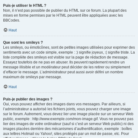
Puis-je utiliser le HTML ?
Non, il n’est pas possible de publier du HTML sur ce forum. La plupart des
mises en forme permises par le HTML peuvent être appliquées avec les
BBCodes.
Haut
Que sont les smileys ?
Les smileys, ou émoticônes, sont de petites images utilisées pour exprimer des
sentiments avec un code simple, exemple : :) signifie joyeux, :( signifie triste. La
liste complète des smileys est visible sur la page de rédaction de message.
Essayez toutefois de ne pas en abuser. Ils peuvent rapidement rendre un
message illisible et un modérateur peut décider de les retirer ou simplement
d’effacer le message. L’administrateur peut aussi avoir défini un nombre
maximum de smileys par message.
Haut
Puis-je publier des images ?
Oui, vous pouvez afficher des images dans vos messages. Par ailleurs, si
l’administrateur a autorisé les fichiers joints, vous pouvez charger une image
sur le forum. Autrement, vous devez lier une image placée sur un serveur Web
public, exemple : http://www.exemple.com/mon-image.gif. Vous ne pouvez pas
lier des images de votre ordinateur (sauf si c’est un serveur Web public) ni des
images placées derrière des mécanismes d’authentification, exemple : boîtes
aux lettres Hotmail ou Yahoo!, sites protégés par un mot de passe, etc. Pour