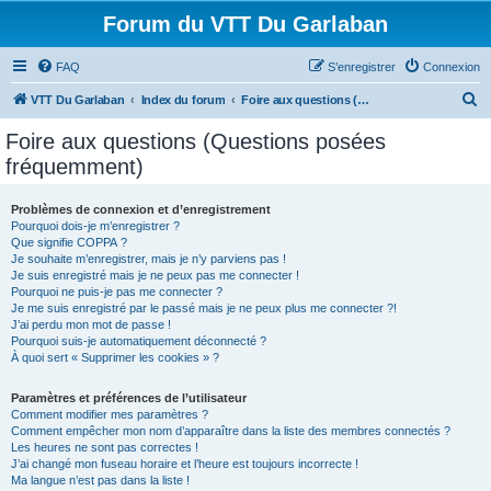
Forum du VTT Du Garlaban
FAQ
S’enregistrer
Connexion
R
VTT Du Garlaban
Index du forum
Foire aux questions (Questions posées fréquemment)
e
Foire aux questions (Questions posées
c
fréquemment)
h
e
Problèmes de connexion et d’enregistrement
Pourquoi dois-je m’enregistrer ?
r
Que signifie COPPA ?
c
Je souhaite m’enregistrer, mais je n’y parviens pas !
Je suis enregistré mais je ne peux pas me connecter !
h
Pourquoi ne puis-je pas me connecter ?
Je me suis enregistré par le passé mais je ne peux plus me connecter ?!
e
J’ai perdu mon mot de passe !
r
Pourquoi suis-je automatiquement déconnecté ?
À quoi sert « Supprimer les cookies » ?
Paramètres et préférences de l’utilisateur
Comment modifier mes paramètres ?
Comment empêcher mon nom d’apparaître dans la liste des membres connectés ?
Les heures ne sont pas correctes !
J’ai changé mon fuseau horaire et l’heure est toujours incorrecte !
Ma langue n’est pas dans la liste !