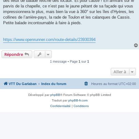
des lieux de balade fétiche des locaux. Et pour cause ! En arrivant sur le
parvis de la chapelle, ce n’est pas le jaune pétant de sa façade qui vous
impressionnera le plus, mais bien la vue à 360° sur les îles d’Hyères, les
collines de l’arrière-pays, la rade de Toulon et les calanques de Cassis.
Petite balade incontournable à faire à pieds.
https://www.openrunner.com/route-details/23930394
Répondre
1 message • Page
1
sur
1
Aller à
VTT Du Garlaban
Index du forum
Heures au format
UTC+02:00
Développé par
phpBB
® Forum Software © phpBB Limited
Traduit par
phpBB-fr.com
Confidentialité
|
Conditions