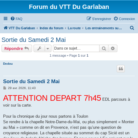
Forum du VTT Du Garlaban
FAQ
S’enregistrer
Connexion
R
VTT Du Garlaban
Index du forum
La route
Les entrainements sur route du weekend
e
Sortie du Samedi 2 Mai
c
Rechercher
Recherche 
Répondre
h
1 message • Page
1
sur
1
e
Dedou
r
c
h
Sortie du Samedi 2 Mai
e
M
29 avr. 2026, 11:43
e
r
ATTENTION DEPART 7h45
s
s
EDL parcours à
a
voir sur la carte.
g
e
Pour la chronique du jour nous partons à Toulon
Se rendre à la chapelle Notre-Dame-du-Mai, ou plus simplement « Monter
au Mai » comme on dit en Provence, n’est pas qu’une question de
croyance religieuse. La chapelle située au sommet du cap Sicié est un