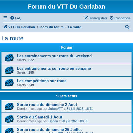
Forum du VTT Du Garlaban
FAQ
S’enregistrer
Connexion
R
VTT Du Garlaban
Index du forum
La route
e
La route
c
Forum
h
e
Les entrainements sur route du weekend
Sujets :
822
r
Les entrainements sur route en semaine
c
Sujets :
255
h
Les compétitions sur route
e
Sujets :
349
r
Sujets actifs
Sortie route du dimanche 2 Aout
Dernier message par
JulienVTT
«
31 juil. 2026, 18:11
Sortie du Samedi 1 Aout
Dernier message par
Dedou
«
28 juil. 2026, 09:35
Sortie route du dimanche 26 Juillet