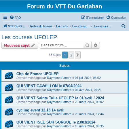
Forum du VTT Du Garlaban
FAQ
S’enregistrer
Connexion
R
VTT Du Garlaban
Index du forum
La route
Les compétitions sur route
Les courses UFOLEP
e
Les courses UFOLEP
c
Rechercher
Recherche avanc
Nouveau sujet
h
e
1
2
Suivante
38 sujets
r
Sujets
c
Chp de France UFOLEP
h
Dernier message par
Raymond Fattore
«
01 juil. 2024, 06:02
e
QUI VIENT CAVAILLON le 07/04/2024
r
Dernier message par
Raymond Fattore
«
05 avr. 2024, 07:21
QUI VIENT Sainte Tulle UFOLEP le 01/avril / 2024
Dernier message par
Raymond Fattore
«
25 mars 2024, 05:02
cycling event 12.13.14 avril
Dernier message par
Raymond Fattore
«
20 mars 2024, 17:44
QUI VIENT ISLE SUR SORGUE le 23/03/2024
Dernier message par
Raymond Fattore
«
18 mars 2024, 09:35