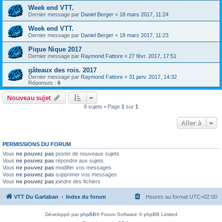
Week end VTT.
Dernier message par
Daniel Berger
«
18 mars 2017, 11:24
Week end VTT.
Dernier message par
Daniel Berger
«
18 mars 2017, 11:23
Pique Nique 2017
Dernier message par
Raymond Fattore
«
27 févr. 2017, 17:51
gâteaux des rois. 2017
Dernier message par
Raymond Fattore
«
31 janv. 2017, 14:32
Réponses :
6
Nouveau sujet
9 sujets • Page
1
sur
1
Aller à
PERMISSIONS DU FORUM
Vous
ne pouvez pas
poster de nouveaux sujets
Vous
ne pouvez pas
répondre aux sujets
Vous
ne pouvez pas
modifier vos messages
Vous
ne pouvez pas
supprimer vos messages
Vous
ne pouvez pas
joindre des fichiers
VTT Du Garlaban
Index du forum
Heures au format
UTC+02:00
Développé par
phpBB
® Forum Software © phpBB Limited