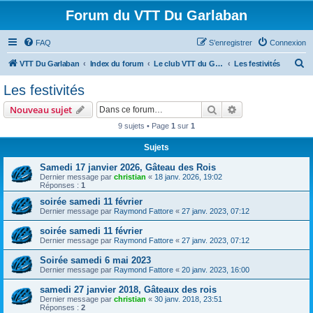
Forum du VTT Du Garlaban
FAQ
S’enregistrer
Connexion
R
VTT Du Garlaban
Index du forum
Le club VTT du Garlaban
Les festivités
e
Les festivités
c
Rechercher
Recherche avanc
Nouveau sujet
h
9 sujets • Page
1
sur
1
e
Sujets
r
c
Samedi 17 janvier 2026, Gâteau des Rois
Dernier message par
christian
«
18 janv. 2026, 19:02
h
Réponses :
1
e
soirée samedi 11 février
Dernier message par
Raymond Fattore
«
27 janv. 2023, 07:12
r
soirée samedi 11 février
Dernier message par
Raymond Fattore
«
27 janv. 2023, 07:12
Soirée samedi 6 mai 2023
Dernier message par
Raymond Fattore
«
20 janv. 2023, 16:00
samedi 27 janvier 2018, Gâteaux des rois
Dernier message par
christian
«
30 janv. 2018, 23:51
Réponses :
2