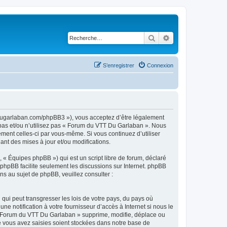
Rechercher
Recherche avancé
S’enregistrer
Connexion
tdugarlaban.com/phpBB3 »), vous acceptez d’être légalement
 pas et/ou n’utilisez pas « Forum du VTT Du Garlaban ». Nous
ement celles-ci par vous-même. Si vous continuez d’utiliser
t des mises à jour et/ou modifications.
 « Équipes phpBB ») qui est un script libre de forum, déclaré
l phpBB facilite seulement les discussions sur Internet. phpBB
 au sujet de phpBB, veuillez consulter :
qui peut transgresser les lois de votre pays, du pays où
 notification à votre fournisseur d’accès à Internet si nous le
« Forum du VTT Du Garlaban » supprime, modifie, déplace ou
e vous avez saisies soient stockées dans notre base de