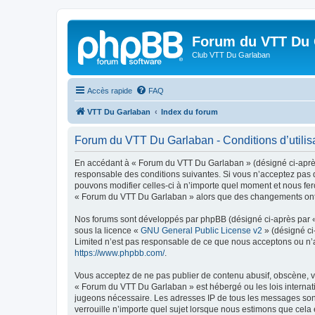
Forum du VTT Du 
Club VTT Du Garlaban
Accès rapide
FAQ
VTT Du Garlaban
Index du forum
Forum du VTT Du Garlaban - Conditions d’utilis
En accédant à « Forum du VTT Du Garlaban » (désigné ci-après
responsable des conditions suivantes. Si vous n’acceptez pas 
pouvons modifier celles-ci à n’importe quel moment et nous fero
« Forum du VTT Du Garlaban » alors que des changements ont ét
Nos forums sont développés par phpBB (désigné ci-après par « i
sous la licence «
GNU General Public License v2
» (désigné ci
Limited n’est pas responsable de ce que nous acceptons ou n’
https://www.phpbb.com/
.
Vous acceptez de ne pas publier de contenu abusif, obscène, vu
« Forum du VTT Du Garlaban » est hébergé ou les lois internati
jugeons nécessaire. Les adresses IP de tous les messages son
verrouille n’importe quel sujet lorsque nous estimons que cela