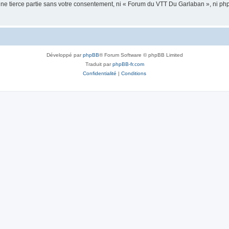
 une tierce partie sans votre consentement, ni « Forum du VTT Du Garlaban », ni 
Développé par
phpBB
® Forum Software © phpBB Limited
Traduit par
phpBB-fr.com
Confidentialité
|
Conditions