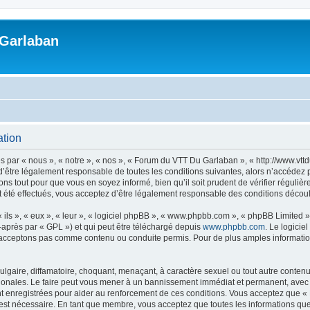
Garlaban
ation
 par « nous », « notre », « nos », « Forum du VTT Du Garlaban », « http://www.vt
d’être légalement responsable de toutes les conditions suivantes, alors n’accédez
ns tout pour que vous en soyez informé, bien qu’il soit prudent de vérifier régulièr
é effectués, vous acceptez d’être légalement responsable des conditions découlan
ls », « eux », « leur », « logiciel phpBB », « www.phpbb.com », « phpBB Limited »,
-après par « GPL ») et qui peut être téléchargé depuis
www.phpbb.com
. Le logicie
acceptons pas comme contenu ou conduite permis. Pour de plus amples informations
lgaire, diffamatoire, choquant, menaçant, à caractère sexuel ou tout autre contenu 
onales. Le faire peut vous mener à un bannissement immédiat et permanent, avec une
t enregistrées pour aider au renforcement de ces conditions. Vous acceptez que 
 est nécessaire. En tant que membre, vous acceptez que toutes les informations qu