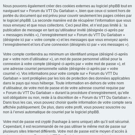
Nous pouvons également créer des cookies externes au logiciel phpBB tout en
naviguant sur « Forum du VTT Du Garlaban », bien que ceux-ci soient hors de
portée du document qui est prévu pour couvrir seulement les pages créées par
le logiciel phpBB. La seconde manière est de récupérer l’information que vous
nous envoyez et que nous collectons. Ceci peut être, et n’est pas limité à : la
publication de message en tant qu’utilisateur invité (désignée ci-après par
« messages invités »), l’enregistrement sur « Forum du VTT Du Garlaban »
(désignée ici par « votre compte ») et les messages que vous envoyez après
l’enregistrement et lors d’une connexion (désignés ici par « vos messages »).
Votre compte contiendra au minimum un identifiant unique (désigné ci-après
par « votre nom d’utilisateur »), un mot de passe personnel utilisé pour la
connexion à votre compte (désigné ci-après par « votre mot de passe »), et
une adresse courriel personnelle valide (désignée ci-après par « votre
courriel »). Vos informations pour votre compte sur « Forum du VTT Du
Garlaban » sont protégées par les lois de protection des données applicables
dans le pays qui nous héberge. Toute information en-dehors de votre nom
d’utilisateur, de votre mot de passe et de votre adresse courriel requise par
« Forum du VTT Du Garlaban » durant la procédure d’enregistrement, qu’elle
soit obligatoire ou non, reste à la discrétion de « Forum du VTT Du Garlaban ».
Dans tous les cas, vous pouvez choisir quelle information de votre compte sera
affichée publiquement. De plus, dans votre profil, vous pouvez souscrire ou
non à l’envoi automatique de courriel par le logiciel phpBB.
Votre mot de passe est crypté (hashage à sens unique) afin qu’il soit sécurisé.
Cependant, il est recommandé de ne pas utiliser le même mot de passe sur
plusieurs sites Internet différents. Votre mot de passe est le moyen d’accès à