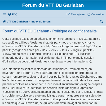
Forum du VTT Du Garlaban
FAQ
S’enregistrer
Connexion
R
VTT Du Garlaban
Index du forum
e
Forum du VTT Du Garlaban - Politique de confidentialité
c
h
Cette politique explique en détail comment « Forum du VTT Du Garlaban » et
ses sociétés affiliées (désignés ci-après par « nous », « notre », « nos »,
e
« Forum du VTT Du Garlaban », « http://www.vttdugarlaban.com/phpBB3 ») et
r
phpBB (désigné ci-après par « ils », « eux », « leur », « logiciel phpBB »,
« www.phpbb.com », « phpBB Limited », « Équipes phpBB ») utilisent
c
n’importe quelle information collectée pendant n’importe quelle session
h
d’utilisation de votre part (désignée ci-après par « vos informations »).
e
Vos informations sont collectées de deux manières. Premièrement, en
r
naviguant sur « Forum du VTT Du Garlaban », le logiciel phpBB créera un
certain nombre de cookies, qui sont des petits fichiers textes téléchargés dans
les fichiers temporaires du navigateur Internet de votre ordinateur. Les deux
premiers cookies ne contiennent qu’un identifiant utilisateur (désigné ci-après
par « user-id ») et un identifiant de session invité (désigné ci-après par
« session-id »), qui vous sont automatiquement assignés par le logiciel phpBB.
Un troisième cookie sera créé une fois que vous naviguerez sur les sujets de
« Forum du VTT Du Garlaban » et est utilisé pour stocker les informations sur
les sujets que vous avez lus, ce qui améliore votre navigation sur le forum.