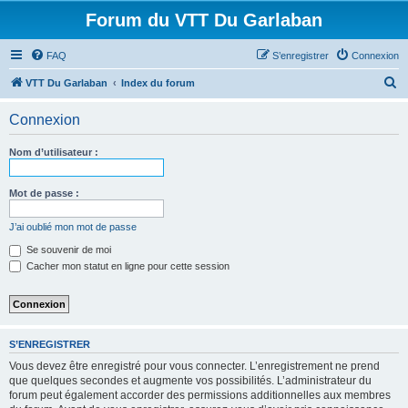
Forum du VTT Du Garlaban
FAQ
S’enregistrer
Connexion
R
VTT Du Garlaban
Index du forum
e
Connexion
c
h
Nom d’utilisateur :
e
r
Mot de passe :
c
J’ai oublié mon mot de passe
h
Se souvenir de moi
e
Cacher mon statut en ligne pour cette session
r
S’ENREGISTRER
Vous devez être enregistré pour vous connecter. L’enregistrement ne prend
que quelques secondes et augmente vos possibilités. L’administrateur du
forum peut également accorder des permissions additionnelles aux membres