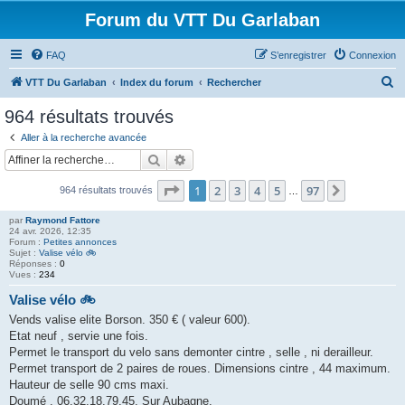
Forum du VTT Du Garlaban
FAQ
S’enregistrer
Connexion
R
VTT Du Garlaban
Index du forum
Rechercher
e
964 résultats trouvés
c
Aller à la recherche avancée
h
Rechercher
Recherche avancée
e
Page
1
sur
97
1
2
3
4
5
97
Suivante
964 résultats trouvés
r
…
c
par
Raymond Fattore
24 avr. 2026, 12:35
h
Forum :
Petites annonces
Sujet :
Valise vélo 🚲
e
Réponses :
0
Vues :
234
r
Valise vélo 🚲
Vends valise elite Borson. 350 € ( valeur 600).
Etat neuf , servie une fois.
Permet le transport du velo sans demonter cintre , selle , ni derailleur.
Permet transport de 2 paires de roues. Dimensions cintre , 44 maximum.
Hauteur de selle 90 cms maxi.
Doumé . 06.32.18.79.45. Sur Aubagne.