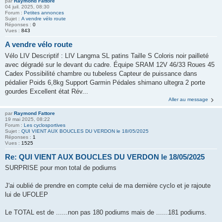
par
Raymond Fattore
04 juil. 2025, 08:30
Forum :
Petites annonces
Sujet :
A vendre vélo route
Réponses :
0
Vues :
843
A vendre vélo route
Vélo LIV Descriptif : LIV Langma SL patins Taille S Coloris noir pailleté
avec dégradé sur le devant du cadre. Équipe SRAM 12V 46/33 Roues 45
Cadex Possibilité chambre ou tubeless Capteur de puissance dans
pédalier Poids 6,8kg Support Garmin Pédales shimano ultegra 2 porte
gourdes Excellent état Rév...
Aller au message
par
Raymond Fattore
19 mai 2025, 08:22
Forum :
Les cyclosportives
Sujet :
QUI VIENT AUX BOUCLES DU VERDON le 18/05/2025
Réponses :
1
Vues :
1525
Re: QUI VIENT AUX BOUCLES DU VERDON le 18/05/2025
SURPRISE pour mon total de podiums
J'ai oublié de prendre en compte celui de ma dernière cyclo et je rajoute
lui de UFOLEP
Le TOTAL est de ......non pas 180 podiums mais de ......181 podiums.