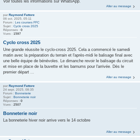
Voir toutes les informations sur WhatsApp.
Aller au message
par
Raymond Fattore
06 oct. 2025, 05:11
Forum :
Les courses FFC
Sujet :
Cyclo cross 2025
Réponses :
0
Vues :
1597
Cyclo cross 2025
Une grande réussite le cyclo-cross 2025. Cela a commencé le samedi
matin avec la préparation du terrain et l'après-midi le balisage final avec
une belle équipe de bénévoles. Le dimanche revoir le balisage du circuit
et mise en place de la buvette et les barnums pour l'arrivée. Dès le
premier départ ...
Aller au message
par
Raymond Fattore
24 sept. 2025, 08:35
Forum :
Bonneterie
Sujet :
Bonneterie noir
Réponses :
0
Vues :
2507
Bonneterie noir
La bonneterie hiver noir arrive vers le 14 octobre
Aller au message