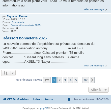
crématorium à saint pierre vers 16h30. Je vous remercie de passer les
informations au...
Aller au message
par
Raymond Fattore
15 mai 2025, 10:12
Forum :
Bonneterie
Sujet :
Réassort bonneterie 2025
Réponses :
0
Vues :
1861
Réassort bonneterie 2025
La nouvelle commande L'expédition est prévue aux alentours du
24/06/2025 réservation anthony.....................aksel T=3
Pierre.......................aksel Cuissard premium T5 mireille
denizot...........cuissard long sans bretelles T3 jerome
egea...............AKSEL,T3 Nadya .........................
Aller au message
Page
1
sur
97
1
2
3
4
5
97
Suivante
964 résultats trouvés
…
Aller à
VTT Du Garlaban
Index du forum
Heures au format
UTC+02:00
Développé par
phpBB
® Forum Software © phpBB Limited