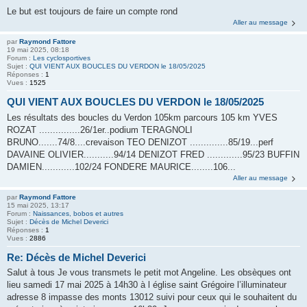
Le but est toujours de faire un compte rond
Aller au message
par
Raymond Fattore
19 mai 2025, 08:18
Forum :
Les cyclosportives
Sujet :
QUI VIENT AUX BOUCLES DU VERDON le 18/05/2025
Réponses :
1
Vues :
1525
QUI VIENT AUX BOUCLES DU VERDON le 18/05/2025
Les résultats des boucles du Verdon 105km parcours 105 km YVES
ROZAT ...............26/1er..podium TERAGNOLI
BRUNO.......74/8....crevaison TEO DENIZOT ..............85/19...perf
DAVAINE OLIVIER...........94/14 DENIZOT FRED .............95/23 BUFFIN
DAMIEN............102/24 FONDERE MAURICE........106...
Aller au message
par
Raymond Fattore
15 mai 2025, 13:17
Forum :
Naissances, bobos et autres
Sujet :
Décès de Michel Deverici
Réponses :
1
Vues :
2886
Re: Décès de Michel Deverici
Salut à tous Je vous transmets le petit mot Angeline. Les obsèques ont
lieu samedi 17 mai 2025 à 14h30 à l église saint Grégoire l’illuminateur
adresse 8 impasse des monts 13012 suivi pour ceux qui le souhaitent du