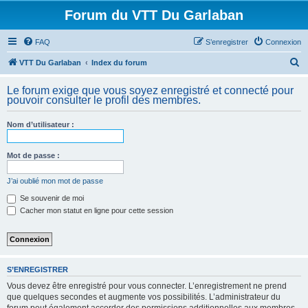
Forum du VTT Du Garlaban
FAQ
S’enregistrer
Connexion
R
VTT Du Garlaban
Index du forum
e
Le forum exige que vous soyez enregistré et connecté pour
c
pouvoir consulter le profil des membres.
h
Nom d’utilisateur :
e
r
Mot de passe :
c
h
J’ai oublié mon mot de passe
e
Se souvenir de moi
Cacher mon statut en ligne pour cette session
r
S’ENREGISTRER
Vous devez être enregistré pour vous connecter. L’enregistrement ne prend
que quelques secondes et augmente vos possibilités. L’administrateur du
forum peut également accorder des permissions additionnelles aux membres