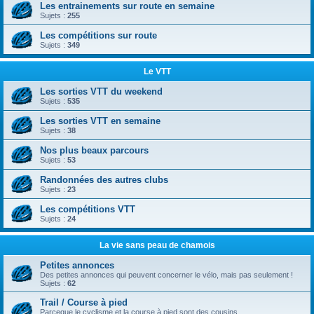
Les entrainements sur route en semaine
Sujets :
255
Les compétitions sur route
Sujets :
349
Le VTT
Les sorties VTT du weekend
Sujets :
535
Les sorties VTT en semaine
Sujets :
38
Nos plus beaux parcours
Sujets :
53
Randonnées des autres clubs
Sujets :
23
Les compétitions VTT
Sujets :
24
La vie sans peau de chamois
Petites annonces
Des petites annonces qui peuvent concerner le vélo, mais pas seulement !
Sujets :
62
Trail / Course à pied
Parceque le cyclisme et la course à pied sont des cousins