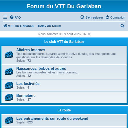
Forum du VTT Du Garlaban
FAQ
S’enregistrer
Connexion
R
VTT Du Garlaban
Index du forum
e
Nous sommes le 09 août 2026, 16:30
c
Le club VTT du Garlaban
h
Affaires internes
e
Tout ce qui concerne la partie administrative du site, des inscriptions aux
questions sur les demandes de licences.
r
Sujets :
73
c
Naissances, bobos et autres
Les bonnes nouvelles, et les moins bonnes...
h
Sujets :
42
e
Les festivités
Sujets :
9
r
Bonneterie
Sujets :
17
La route
Les entrainements sur route du weekend
Sujets :
823